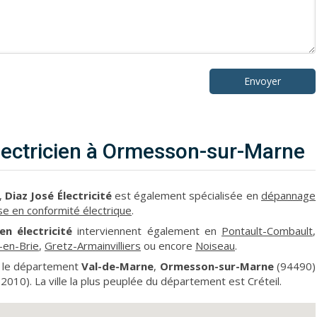
Envoyer
 electricien à Ormesson-sur-Marne
,
Diaz José Électricité
est également spécialisée en
dépannage
se en conformité électrique
.
en électricité
interviennent également en
Pontault-Combault
,
-en-Brie
,
Gretz-Armainvilliers
ou encore
Noiseau
.
 le département
Val-de-Marne
,
Ormesson-sur-Marne
(94490)
2010). La ville la plus peuplée du département est Créteil.