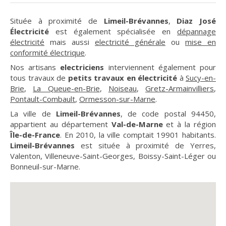
Située à proximité de
Limeil-Brévannes
,
Diaz José
Électricité
est également spécialisée en
dépannage
électricité
mais aussi
electricité générale
ou
mise en
conformité électrique
.
Nos artisans
electriciens
interviennent également pour
tous travaux de
petits travaux en électricité
à
Sucy-en-
Brie
,
La Queue-en-Brie
,
Noiseau
,
Gretz-Armainvilliers
,
Pontault-Combault
,
Ormesson-sur-Marne
.
La ville de
Limeil-Brévannes
, de code postal 94450,
appartient au département
Val-de-Marne
et à la région
Île-de-France
. En 2010, la ville comptait 19901 habitants.
Limeil-Brévannes
est située à proximité de Yerres,
Valenton, Villeneuve-Saint-Georges, Boissy-Saint-Léger ou
Bonneuil-sur-Marne.